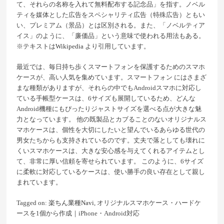
て、それらの名称を入れて無料配布する記念品」を指す。ノベル
ティを媒体とした広告をスペシャリティ広告（特殊広告）ともい
い、プレミアム（景品）とは区別される。また、「ノベルティア
イス」のように、「廉価品」という意味で使われる用法もある。
※テキストは
Wikipedia
より引用しています。
最近では、毎日持ち歩くスマートフォンを保護するためのスマホ
ケースが、高い人気を集めています。スマートフォン にはさまざ
まな種類がありますが、それらの中でもAndroidスマホに対応し
ている手帳型ケースは、6サイズも展開しているため、どんな
Android機種にもぴったりジャストサイズを選べる点が大きな魅
力となっています。 他の既製品とカブることのないオリジナルス
マホケースは、個性を大切にしたいと望んでいるあらゆる世代の
男女たちからも支持されているのです。丈夫で落としても壊れに
くいスマホケースは、大きな安心感を与えてくれるアイテムとし
て、非常に厚い信頼を寄せられています。 このように、6サイズ
に柔軟に対応しているケースは、使い勝手の良い存在として親し
まれています。
Tagged on:
楽ちん業種Navi
, オリジナルスマホケース・ハードケ
ースを1個から作成｜iPhone・Android対応