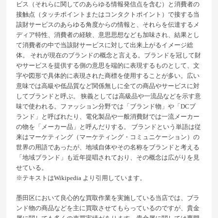
ビス（それらに関してのあらゆる情報発信点を含む）と消費者の
接触点（タッチポイントまたはコンタクトポイント）で接する当
該財サービスのあらゆる角度からの情報と、それらを伝達するメ
ディア特性、消費者の経験、意思思想なども加味され、結果とし
て消費者の中で当該財サービスに対して出来上がるイメージ総
体。 それが現在のブランドの概念と言える。ブランドを冠して財
やサービスを提供する側の意思を端的に表現するものとして、文
字や図形で具体的に表現された商標を使用することが多い。広い
意味では高級や低品質など関係無しに全ての商品やサービスに対
してブランドと呼ぶ。 狭義としては高級品や一流品などを示す意
味で使われる。ファッション分野では「ブランド物」や「DCブ
ランド」と呼ばれたり、電化製品や一般消費財では一流メーカー
の物を「メーカー品」と呼んだりする。 ブランドという単語は従
来はマーケティング（マーケティング・コミュニケーション）の
世界の用語であったが、地域自体やその名称をブランドと考える
「地域ブランド」も近年提唱されており、その概念は広がりを見
せている。
※テキストは
Wikipedia
より引用しています。
墨田区において良心的な買取作業を実施している当店では、ブラ
ンド物の商品などを主に買取させてもらっているのですが、貴金