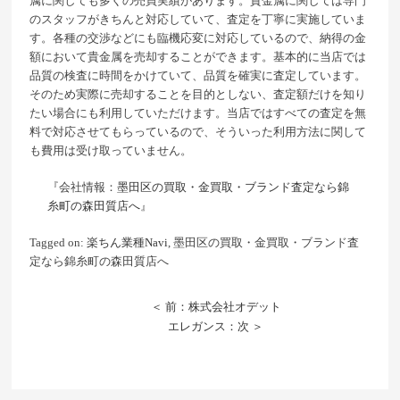
属に関しても多くの売買実績があります。貴金属に関しては専門
のスタッフがきちんと対応していて、査定を丁寧に実施していま
す。各種の交渉などにも臨機応変に対応しているので、納得の金
額において貴金属を売却することができます。基本的に当店では
品質の検査に時間をかけていて、品質を確実に査定しています。
そのため実際に売却することを目的としない、査定額だけを知り
たい場合にも利用していただけます。当店ではすべての査定を無
料で対応させてもらっているので、そういった利用方法に関して
も費用は受け取っていません。
『会社情報：
墨田区の買取・金買取・ブランド査定なら錦
糸町の森田質店へ
』
Tagged on:
楽ちん業種Navi
, 墨田区の買取・金買取・ブランド査
定なら錦糸町の森田質店へ
＜ 前：株式会社オデット
エレガンス：次 ＞