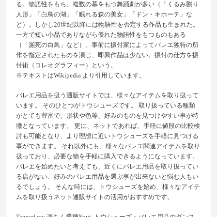
る。物語性をもち、複数の幕をもつ舞踊劇が多い（「くるみ割り
人形」「白鳥の湖」「眠れる森の美女」「ドン・キホーテ」な
ど）。しかし20世紀以降には物語性を否定する作品も生まれた。
一方で短い小品でありながら優れた物語性をもつものもある
（「瀕死の白鳥」など）。事前に振付家によってバレエ独特の所
作を指定されたものを演じ、即興作品は少ない。振付の仕方を振
付術（コレオグラフィー）という。
※テキストは
Wikipedia
より引用しています。
バレエ用品を扱う通販サイトでは、様々なアイテムを取り扱って
います。 そのひとつがトウシューズです。 取り扱っている種類
がとても豊富で、形状や色等、好みのものを見つけやすい事が特
徴となっています。 更に、ネットであれば、手軽に値段の比較検
討も可能となり、より理想に近いトウシューズを手軽に見つける
事ができます。 それ以外にも、様々なバレエ関連アイテムを取り
扱っており、必要な物を手軽に購入できるようになっています。
バレエを始めたいと考えても、近くにバレエ用品を取り扱ってい
る店がない、好みのバレエ用品を選ぶ事が出来ないと悩む人もい
るでしょう。 そんな時には、トウシューズを始め、様々なアイテ
ムを取り扱うネット通販サイトの活用がおすすめです。
Tagged on:
楽ちん業種Navi
, トウシューズ・バレエ用品のダンス