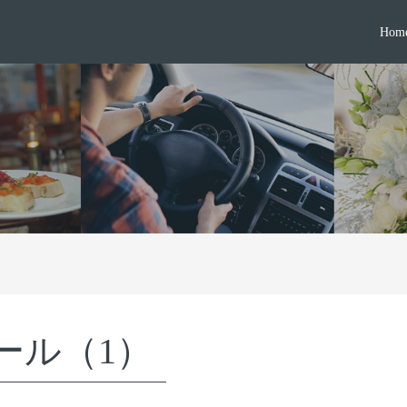
Hom
ール（1）