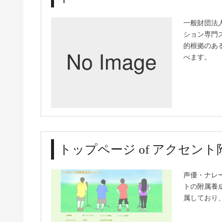
一般財団法
ション専門
的根拠のあ
べます。
トップページ of アクセン
声優・ナレ
トの附属養成
属しており