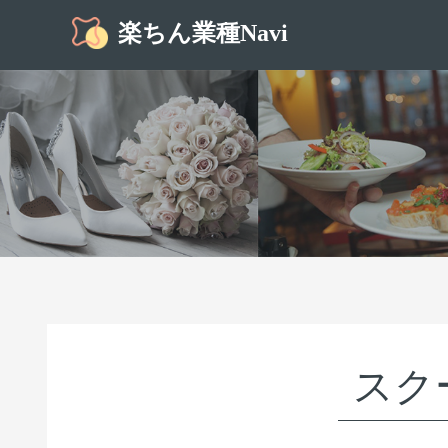
楽ちん業種Navi
スク