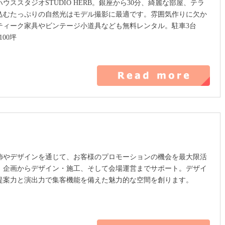
ウススタジオSTUDIO HERB。銀座から30分、綺麗な部屋、テラ
込むたっぷりの自然光はモデル撮影に最適です。雰囲気作りに欠か
ティーク家具やビンテージ小道具なども無料レンタル。駐車3台
00坪
飾やデザインを通じて、お客様のプロモーションの機会を最大限活
、企画からデザイン・施工、そして会場運営までサポート。デザイ
提案力と演出力で集客機能を備えた魅力的な空間を創ります。