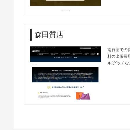
森田質店
南行徳での
料の出張買
ル/グッチ