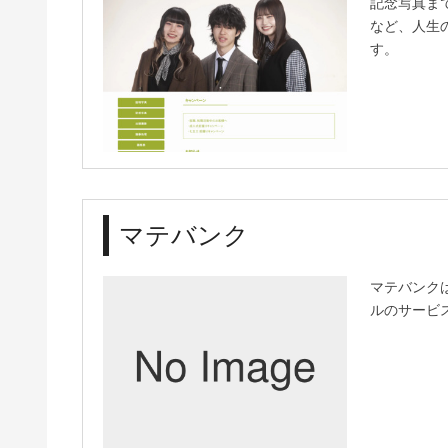
記念写真ま
など、人生
す。
マテバンク
マテバンク
ルのサービ