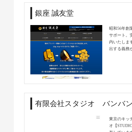
銀座 誠友堂
昭和56年
サポート。
内いたしま
出する義務
有限会社スタジオ バンバ
東京のキッ
オ【STUD