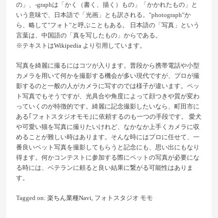
の」、-graphは「かく（書く、描く）もの」「かかれたもの」と
いう意味で、日本語で「光画」とも訳される。"photograph"か
ら、略して"フォト"と呼ぶこともある。 日本語の「写真」という
言葉は、中国語の「真を写したもの」からである。
※テキストは
Wikipedia
より引用しています。
写真を綺麗に撮るにはコツが入ります。普段から携帯電話や小型
カメラを用いて何かを撮影する機会が多い現代ですが、プロが撮
影するのと一般の人がカメラに写すのでは様子が違います。ペッ
ト写真でもそうですが、光具合や角度によって顔つきや質が変わ
っていくのが特徴的です。綺麗に記念撮影したいなら、町田市に
ある｢フォトスタジオモモ｣に依頼するのも一つの手段です。 愛犬
や可愛い猫を写真に撮りたいけれど、なかなか上手くカメラに収
めることが難しい時はあります。そんな時にはプロに任せて、一
番良いペット写真を撮影してもらうと記念にも、思い出にもなり
得ます。何かコンテストに参加する際にペットの写真が必要にな
る時には、ベテランに頼ると良い結果に繋がる可能性はありま
す。
Tagged on:
楽ちん業種Navi
, フォトスタジオ モモ