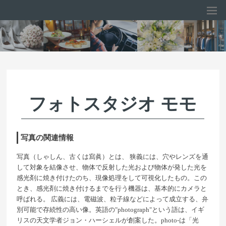
フォトスタジオ モモ
写真の関連情報
写真（しゃしん、古くは寫眞）とは、 狭義には、穴やレンズを通
して対象を結像させ、物体で反射した光および物体が発した光を
感光剤に焼き付けたのち、現像処理をして可視化したもの。この
とき、感光剤に焼き付けるまでを行う機器は、基本的にカメラと
呼ばれる。 広義には、電磁波、粒子線などによって成立する、弁
別可能で存続性の高い像。英語の"photograph"という語は、イギ
リスの天文学者ジョン・ハーシェルが創案した。photo-は「光