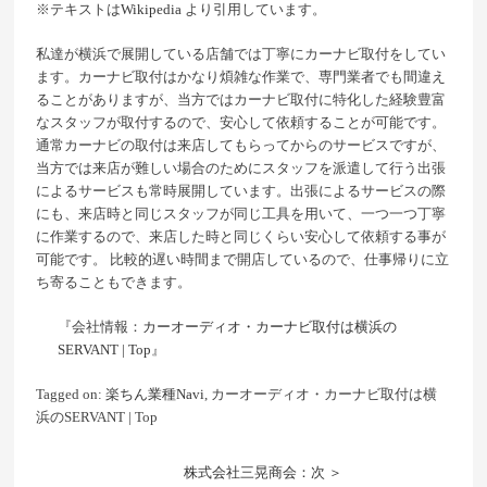
※テキストは
Wikipedia
より引用しています。
私達が横浜で展開している店舗では丁寧にカーナビ取付をしてい
ます。カーナビ取付はかなり煩雑な作業で、専門業者でも間違え
ることがありますが、当方ではカーナビ取付に特化した経験豊富
なスタッフが取付するので、安心して依頼することが可能です。
通常カーナビの取付は来店してもらってからのサービスですが、
当方では来店が難しい場合のためにスタッフを派遣して行う出張
によるサービスも常時展開しています。出張によるサービスの際
にも、来店時と同じスタッフが同じ工具を用いて、一つ一つ丁寧
に作業するので、来店した時と同じくらい安心して依頼する事が
可能です。 比較的遅い時間まで開店しているので、仕事帰りに立
ち寄ることもできます。
『会社情報：
カーオーディオ・カーナビ取付は横浜の
SERVANT | Top
』
Tagged on:
楽ちん業種Navi
, カーオーディオ・カーナビ取付は横
浜のSERVANT | Top
株式会社三晃商会：次 ＞