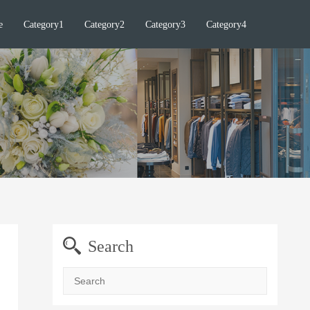
e
Category1
Category2
Category3
Category4
Search
Search